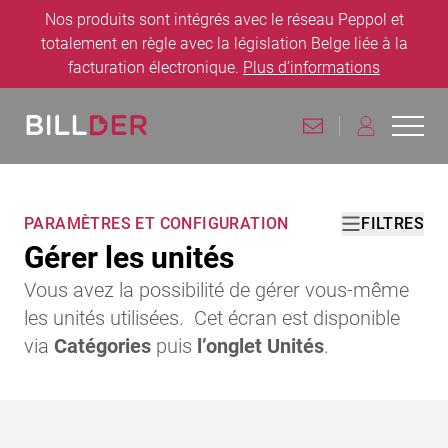
Nos produits sont intégrés avec le réseau Peppol et
totalement en règle avec la législation Belge liée à la
facturation électronique.
Plus d’informations
CONTACT
CONNEXION
Ouvri
Retourner à la page d'accueil
PARAMÈTRES ET CONFIGURATION
FILTRES
Gérer les unités
Vous avez la possibilité de gérer vous-même
les unités utilisées. Cet écran est disponible
via
Catégories
puis
l’onglet Unités
.
Pied de page