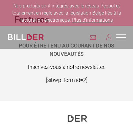
Nos produits sont intégrés avec le réseau Peppol et
totalement en règle avec la législation Belge liée à la
Features
facturation électronique.
Plus d’informations
Pied de page
CONTACT
CONNEXION
Ouvri
Retourner à la page d'accueil
POUR ÊTRE TENU AU COURANT DE NOS
NOUVEAUTÉS
Inscrivez-vous à notre newsletter.
[sibwp_form id=2]