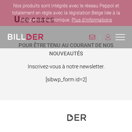
Nos produits sont intégrés avec le réseau Peppol et
totalement en règle avec la législation Belge liée à la
Use cases
facturation électronique.
Plus d’informations
Pied de page
CONTACT
CONNEXION
Ouvri
Retourner à la page d'accueil
POUR ÊTRE TENU AU COURANT DE NOS
NOUVEAUTÉS
Inscrivez-vous à notre newsletter.
[sibwp_form id=2]